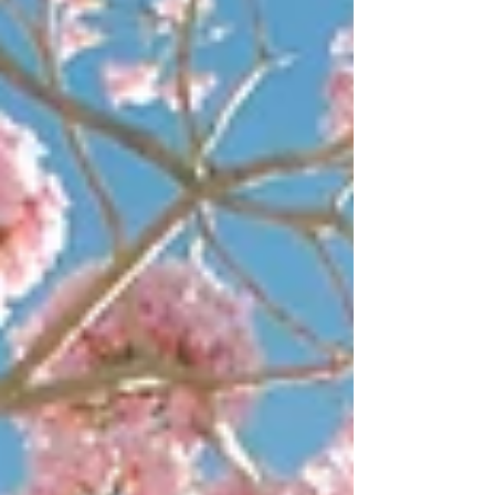
Arena. Au cours de cet événement, les
enfants ont pu découvrir et s’initier à
différentes activités proposées par des
associations du 92, telles que le judo, les
échecs, les parcours sportifs, l’escrime ou
encore le hockey. Ils ont également eu
l’opportunité de rencontrer le président du
Racing