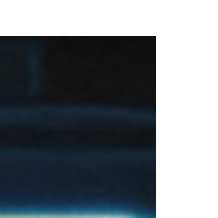
Le CSCB propose deux programmes
d’activités pour les vacances d’avril,
destinés aux familles, aux enfants et aux
jeunes. Programme Familles Atelier créatif
« À la manière de… », Heure du conte,
sortie au Musée du Chocolat, sortie à la
Cité Immersive, et une découverte de la
faune urbaine. La plupart des activités sont
gratuites ou à tarif réduit. Programme
Enfance (6–10 ans) Des journées
complètes de 10h à 17h : fresque, poisson
3D, grand jeu, Vacan’sport, pochoir
aquatique,