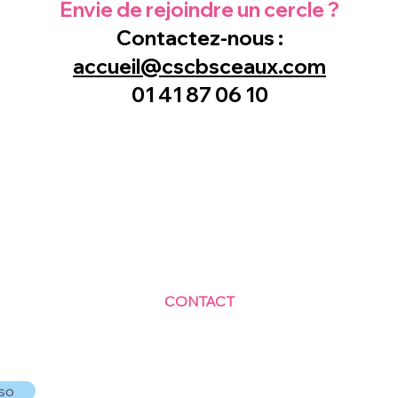
Envie de rejoindre un cercle ?
Contactez-nous :
accueil@cscbsceaux.com​
01 41 87 06 10
CONTACT
Centre Social et Culturel des Blagis
2 Rue du Docteur Roux 92330 Sceaux
01.41.87.06.10
accueil@cscbsceaux.com
so