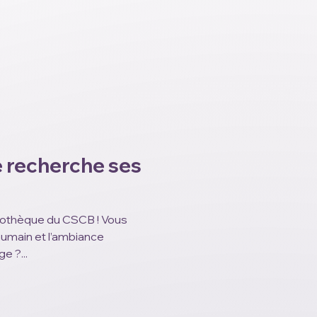
ion. Vos réponses nous
ervices. Les réponses sont
uin 2026
e recherche ses
bliothèque du CSCB ! Vous
 humain et l’ambiance
e ?...