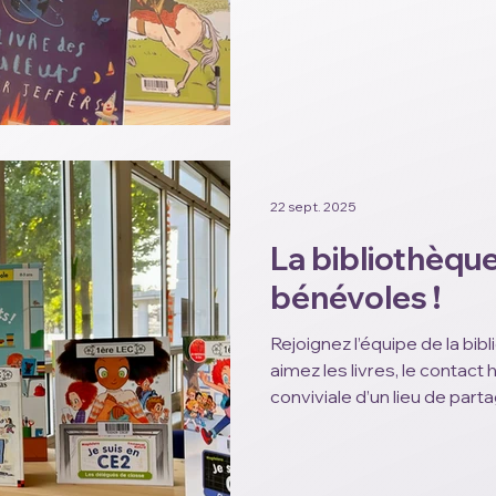
notre enquête de satisfact
aideront à améliorer nos s
anonymes. Date limite : 19 j
22 sept. 2025
La bibliothèqu
bénévoles !
Rejoignez l’équipe de la bi
aimez les livres, le contact
conviviale d’un lieu de partag