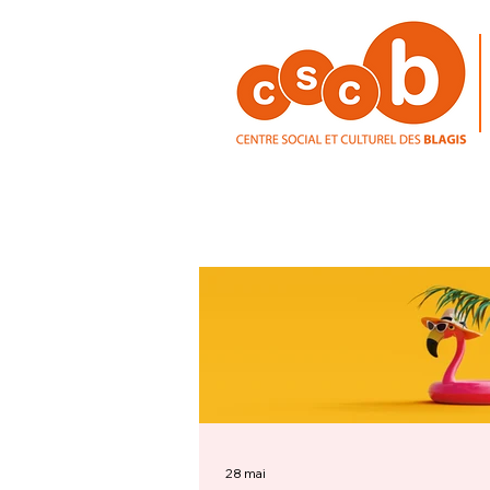
28 mai