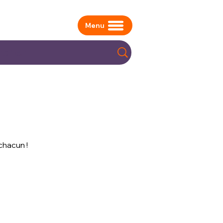
Menu
chacun !