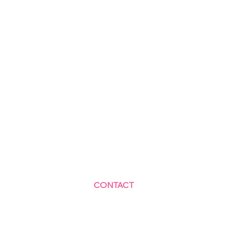
CONTACT
Centre Social et Culturel des Blagis
2 Rue du Docteur Roux 92330 Sceaux
01.41.87.06.10
accueil@cscbsceaux.com