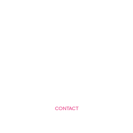
CONTACT
Centre Social et Culturel des Blagis
2 Rue du Docteur Roux 92330 Sceaux
01.41.87.06.10
accueil@cscbsceaux.com