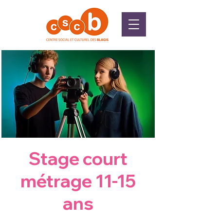
Stage court
métrage 11-15
ans