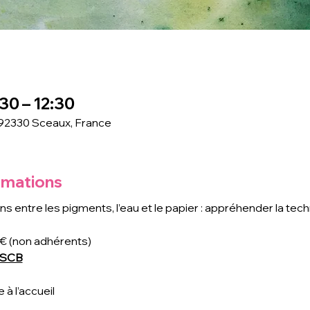
30 – 12:30
 92330 Sceaux, France
rmations
 entre les pigments, l’eau et le papier : appréhender la techn
0€ (non adhérents)
 CSCB
 à l’accueil