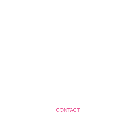
CONTACT
Centre Social et Culturel des Blagis
2 Rue du Docteur Roux 92330 Sceaux
01.41.87.06.10
accueil@cscbsceaux.com