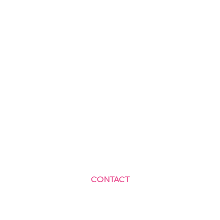
CONTACT
Centre Social et Culturel des Blagis
2 Rue du Docteur Roux 92330 Sceaux
01.41.87.06.10
accueil@cscbsceaux.com