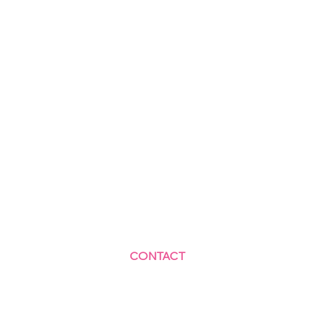
CONTACT
Centre Social et Culturel des Blagis
2 Rue du Docteur Roux 92330 Sceaux
01.41.87.06.10
accueil@cscbsceaux.com