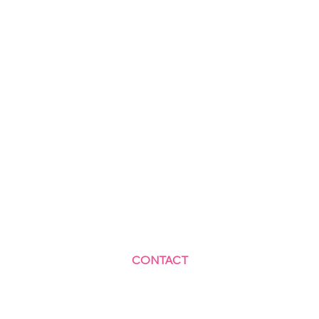
CONTACT
Centre Social et Culturel des Blagis
2 Rue du Docteur Roux 92330 Sceaux
01.41.87.06.10
accueil@cscbsceaux.com