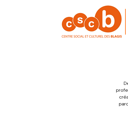
Dé
profe
créa
paro