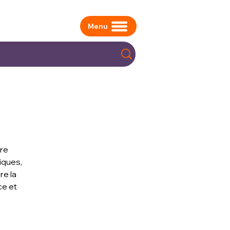
Menu
ère
iques,
re la
ce et