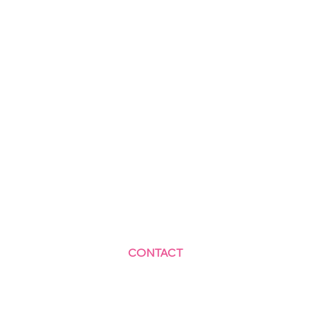
CONTACT
Centre Social et Culturel des Blagis
2 Rue du Docteur Roux 92330 Sceaux
01.41.87.06.10
accueil@cscbsceaux.com