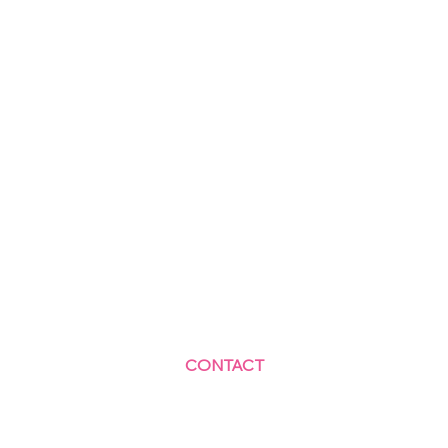
CONTACT
Centre Social et Culturel des Blagis
2 Rue du Docteur Roux 92330 Sceaux
01.41.87.06.10
accueil@cscbsceaux.com