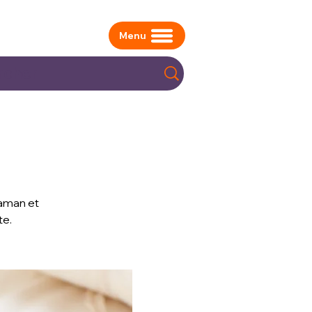
Menu
maman et
te.