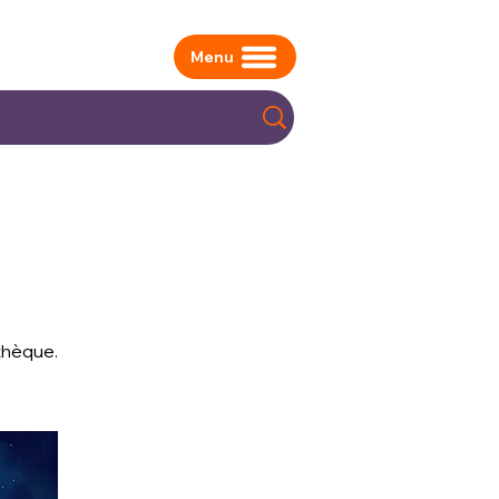
Menu
othèque.