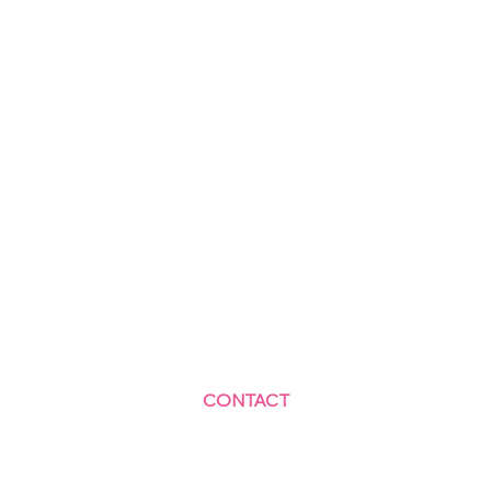
CONTACT
Centre Social et Culturel des Blagis
2 Rue du Docteur Roux 92330 Sceaux
01.41.87.06.10
accueil@cscbsceaux.com