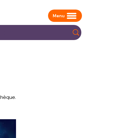
Menu
othèque.