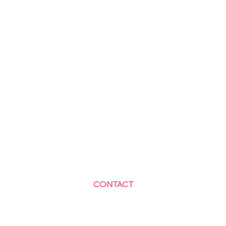
CONTACT
Centre Social et Culturel des Blagis
2 Rue du Docteur Roux 92330 Sceaux
01.41.87.06.10
accueil@cscbsceaux.com