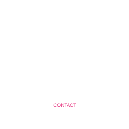
CONTACT
Centre Social et Culturel des Blagis
2 Rue du Docteur Roux 92330 Sceaux
01.41.87.06.10
accueil@cscbsceaux.com