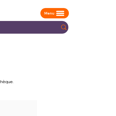
Menu
othèque.