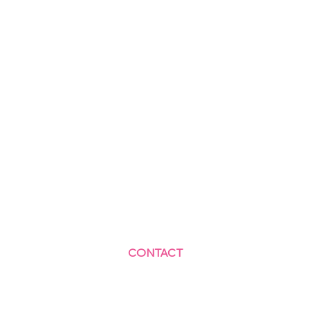
CONTACT
Centre Social et Culturel des Blagis
2 Rue du Docteur Roux 92330 Sceaux
01.41.87.06.10
accueil@cscbsceaux.com