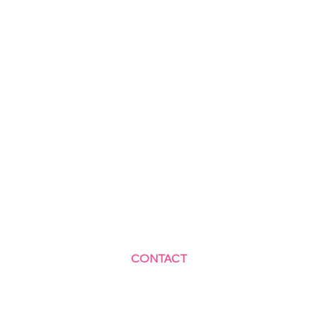
CONTACT
Centre Social et Culturel des Blagis
2 Rue du Docteur Roux 92330 Sceaux
01.41.87.06.10
accueil@cscbsceaux.com