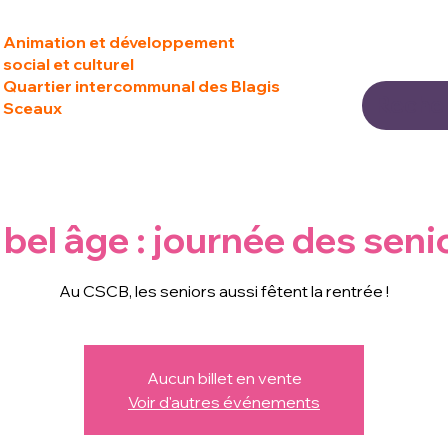
Animation et développement
social et culturel
Quartier intercommunal des Blagis
Sceaux
 bel âge : journée des seni
Au CSCB, les seniors aussi fêtent la rentrée !
Aucun billet en vente
Voir d'autres événements