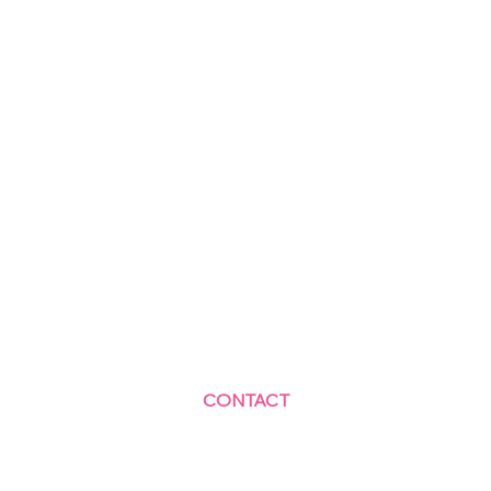
CONTACT
Centre Social et Culturel des Blagis
2 Rue du Docteur Roux 92330 Sceaux
01.41.87.06.10
accueil@cscbsceaux.com