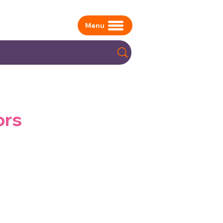
Menu
ors