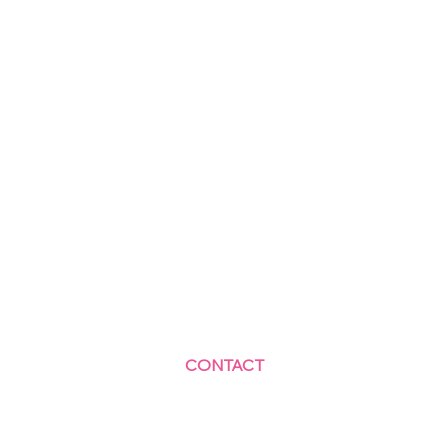
CONTACT
Centre Social et Culturel des Blagis
2 Rue du Docteur Roux 92330 Sceaux
01.41.87.06.10
accueil@cscbsceaux.com