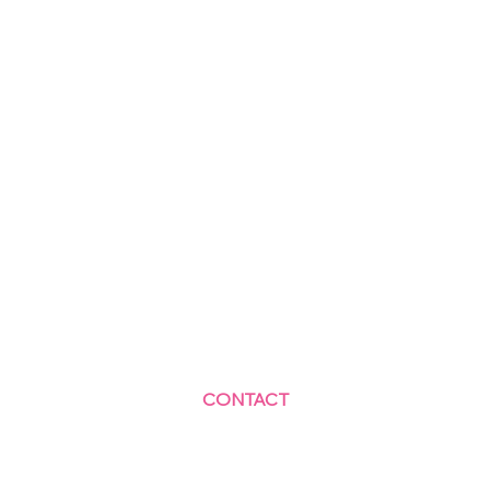
CONTACT
Centre Social et Culturel des Blagis
2 Rue du Docteur Roux 92330 Sceaux
01.41.87.06.10
accueil@cscbsceaux.com