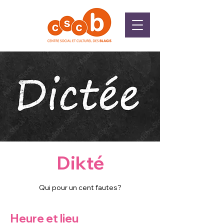
Dikté
Qui pour un cent fautes?
Heure et lieu