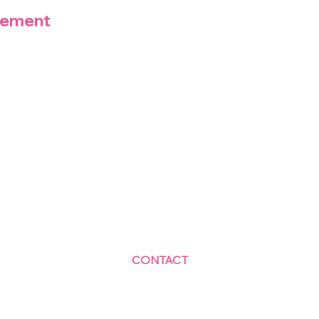
nement
CONTACT
Centre Social et Culturel des Blagis
2 Rue du Docteur Roux 92330 Sceaux
01.41.87.06.10
accueil@cscbsceaux.com