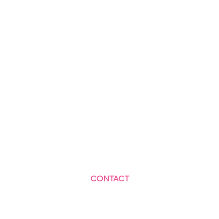
CONTACT
Centre Social et Culturel des Blagis
2 Rue du Docteur Roux 92330 Sceaux
01.41.87.06.10
accueil@cscbsceaux.com