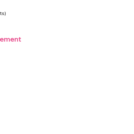
ts)
nement