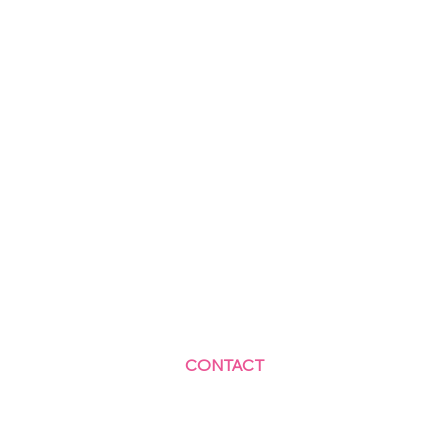
CONTACT
Centre Social et Culturel des Blagis
2 Rue du Docteur Roux 92330 Sceaux
01.41.87.06.10
accueil@cscbsceaux.com