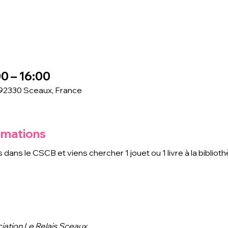
0 – 16:00
 92330 Sceaux, France
rmations
ans le CSCB et viens chercher 1 jouet ou 1 livre à la biblioth
ciation Le Relais Sceaux