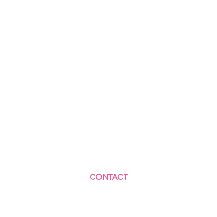
CONTACT
Centre Social et Culturel des Blagis
2 Rue du Docteur Roux 92330 Sceaux
01.41.87.06.10
accueil@cscbsceaux.com