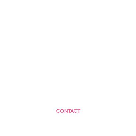
CONTACT
Centre Social et Culturel des Blagis
2 Rue du Docteur Roux 92330 Sceaux
01.41.87.06.10
accueil@cscbsceaux.com