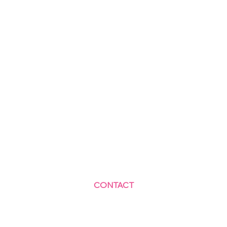
CONTACT
Centre Social et Culturel des Blagis
2 Rue du Docteur Roux 92330 Sceaux
01.41.87.06.10
accueil@cscbsceaux.com