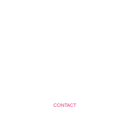
CONTACT
Centre Social et Culturel des Blagis
2 Rue du Docteur Roux 92330 Sceaux
01.41.87.06.10
accueil@cscbsceaux.com