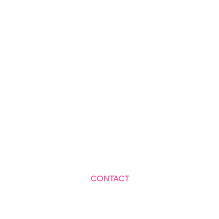
CONTACT
Centre Social et Culturel des Blagis
2 Rue du Docteur Roux 92330 Sceaux
01.41.87.06.10
accueil@cscbsceaux.com