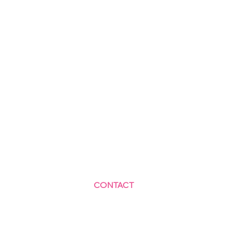
CONTACT
Centre Social et Culturel des Blagis
2 Rue du Docteur Roux 92330 Sceaux
01.41.87.06.10
accueil@cscbsceaux.com