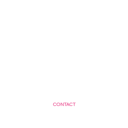
CONTACT
Centre Social et Culturel des Blagis
2 Rue du Docteur Roux 92330 Sceaux
01.41.87.06.10
accueil@cscbsceaux.com