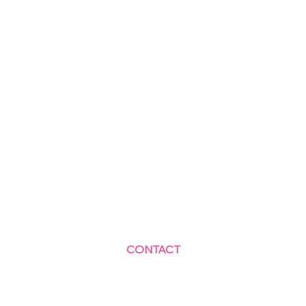
CONTACT
Centre Social et Culturel des Blagis
2 Rue du Docteur Roux 92330 Sceaux
01.41.87.06.10
accueil@cscbsceaux.com