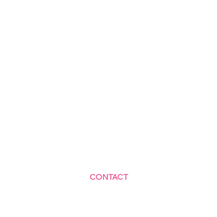
CONTACT
Centre Social et Culturel des Blagis
2 Rue du Docteur Roux 92330 Sceaux
01.41.87.06.10
accueil@cscbsceaux.com