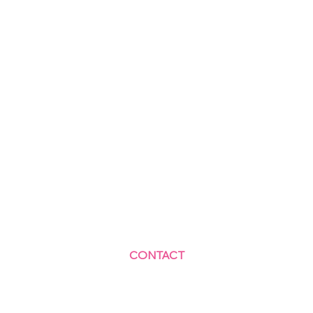
CONTACT
Centre Social et Culturel des Blagis
2 Rue du Docteur Roux 92330 Sceaux
01.41.87.06.10
accueil@cscbsceaux.com