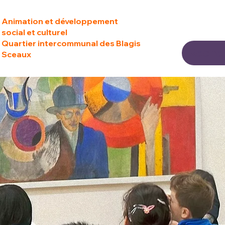
Animation et développement
social et culturel
Quartier intercommunal des Blagis
Sceaux