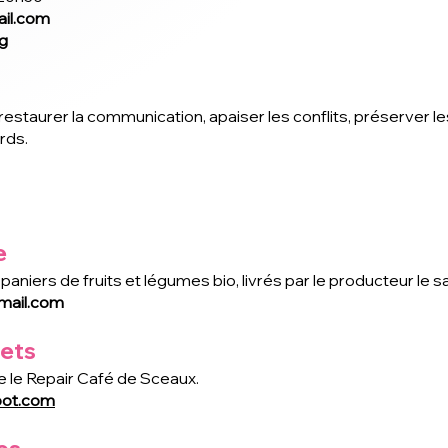
il.com
g
restaurer la communication, apaiser les conflits, préserver le
rds.
e
niers de fruits et légumes bio, livrés par le producteur le
ail.com
jets
le le Repair Café de Sceaux.
pot.com