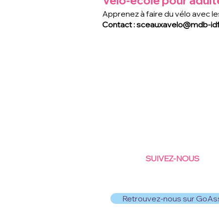
Vélo-école pour adult
Apprenez à faire du vélo avec le
Contact :
sceauxavelo@mdb-idf
SUIVEZ-NOUS
Retrouvez-nous sur GoAs