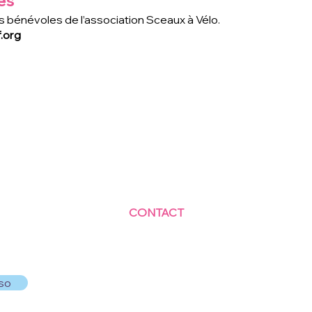
es
s bénévoles de l’association Sceaux à Vélo.
.org
CONTACT
Centre Social et Culturel des Blagis
2 Rue du Docteur Roux 92330 Sceaux
01.41.87.06.10
accueil@cscbsceaux.com
so