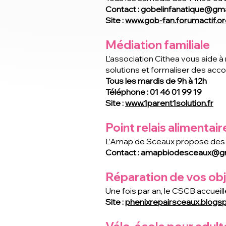
Contact :
gobelinfanatique@gma
Site :
www.gob-fan.forumactif.or
Médiation familiale
L’association Cithea vous aide à 
solutions et formaliser des acco
Tous les mardis de 9h à 12h
Téléphone : 01 46 01 99 19
Site :
www.1parent1solution.fr
Point relais alimentair
L’Amap de Sceaux propose des pa
Contact :
amapbiodesceaux@gm
Réparation de vos ob
Une fois par an, le CSCB accueil
Site :
phenixrepairsceaux.blogs