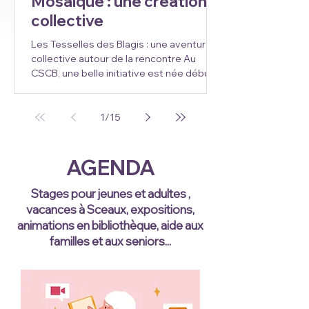
Mosaïque : une création
collective
Les Tesselles des Blagis : une aventure
collective autour de la rencontre Au
CSCB, une belle initiative est née début
2026 lorsqu’une élève de l’atelier
mosaïque de Liliane Legatte a lancé l’idée
de participer aux Rencontres
1
/
15
internationales de la mosaïque de
Chartres avec un projet commun. Très
vite, l’enthousiasme gagne le groupe. Les
AGENDA
14 participantes décident de se lancer
dans une création collective autour du
Stages pour jeunes et adultes
,
thème « La Rencontre », une première
vacances à Sceaux, expositions,
pour ces élèves habituées à
animations en bibliothèque,
aide aux
familles et aux seniors...