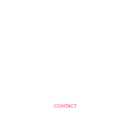
CONTACT
Centre Social et Culturel des Blagis
2 Rue du Docteur Roux 92330 Sceaux
01.41.87.06.10
accueil@cscbsceaux.com