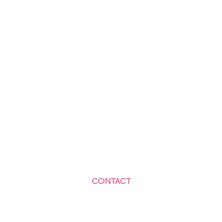
CONTACT
Centre Social et Culturel des Blagis
2 Rue du Docteur Roux 92330 Sceaux
01.41.87.06.10
accueil@cscbsceaux.com