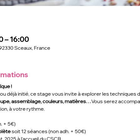
0 – 16:00
 92330 Sceaux, France
rmations
ïque !
 déjà initié, ce stage vous invite à explorer les techniques
upe, assemblage, couleurs, matières…
Vous serez accompag
ion, à votre rythme.
h. + 5€)
lète 
soit 12 séances (non adh. + 50€)
pt. 2025 à l'accueil du CSCB