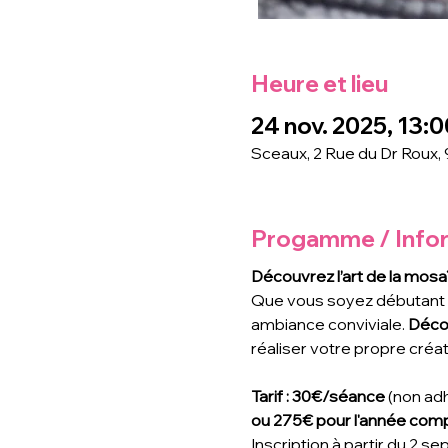
Heure et lieu
24 nov. 2025, 13:0
Sceaux, 2 Rue du Dr Roux,
Progamme / Info
Découvrez l’art de la mosa
Que vous soyez débutant ou
ambiance conviviale. 
Déco
réaliser votre propre créat
Tarif : 30€/séance
 (non ad
ou 275€ pour l'année comp
Inscription à partir du 2 se