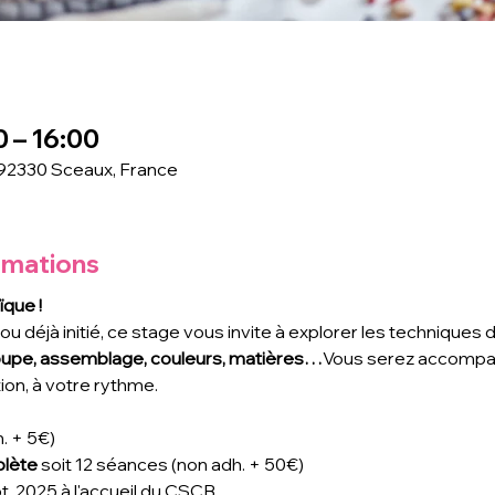
0 – 16:00
 92330 Sceaux, France
rmations
ïque !
 déjà initié, ce stage vous invite à explorer les techniques
upe, assemblage, couleurs, matières…
Vous serez accompag
ion, à votre rythme.
h. + 5€)
lète 
soit 12 séances (non adh. + 50€)
pt. 2025 à l'accueil du CSCB