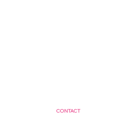
CONTACT
Centre Social et Culturel des Blagis
2 Rue du Docteur Roux 92330 Sceaux
01.41.87.06.10
accueil@cscbsceaux.com