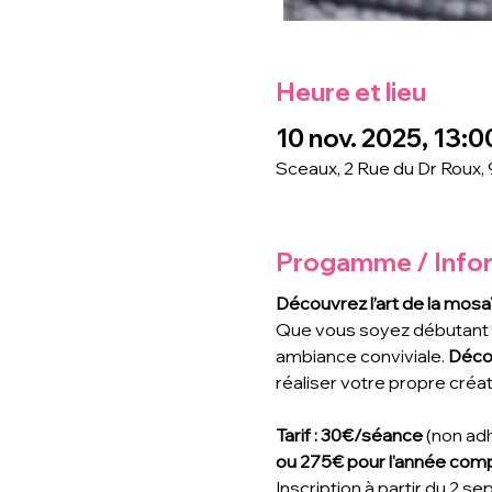
Heure et lieu
10 nov. 2025, 13:0
Sceaux, 2 Rue du Dr Roux,
Progamme / Info
Découvrez l’art de la mosa
Que vous soyez débutant ou
ambiance conviviale. 
Déco
réaliser votre propre créat
Tarif : 30€/séance
 (non ad
ou 275€ pour l'année comp
Inscription à partir du 2 se