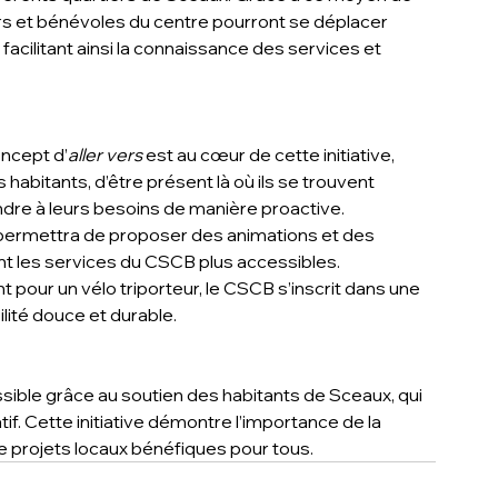
rs et bénévoles du centre pourront se déplacer 
 facilitant ainsi la connaissance des services et 
concept d’
aller vers
 est au cœur de cette initiative, 
bitants, d’être présent là où ils se trouvent 
ndre à leurs besoins de manière proactive.
eur permettra de proposer des animations et des 
nt les services du CSCB plus accessibles.
 pour un vélo triporteur, le CSCB s’inscrit dans une 
ité douce et durable.
ssible grâce au soutien des habitants de Sceaux, qui 
if. Cette initiative démontre l’importance de la 
de projets locaux bénéfiques pour tous.