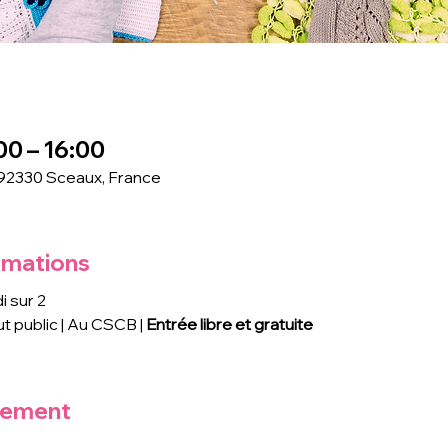
00 – 16:00
 92330 Sceaux, France
rmations
di sur 2
t public | Au CSCB | 
Entrée libre et gratuite
nement