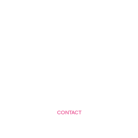
CONTACT
Centre Social et Culturel des Blagis
2 Rue du Docteur Roux 92330 Sceaux
01.41.87.06.10
accueil@cscbsceaux.com